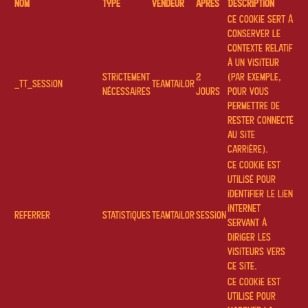
Nom
Type
Vendeur
après
Description
Ce cookie sert à
conserver le
contexte relatif
à un visiteur
Strictement
2
(par exemple,
_tt_session
Teamtailor
nécessaires
jours
pour vous
permettre de
rester connecté
au site
carrière).
Ce cookie est
utilisé pour
identifier le lien
internet
referrer
Statistiques
Teamtailor
Session
servant à
diriger les
visiteurs vers
ce site.
Ce cookie est
utilisé pour